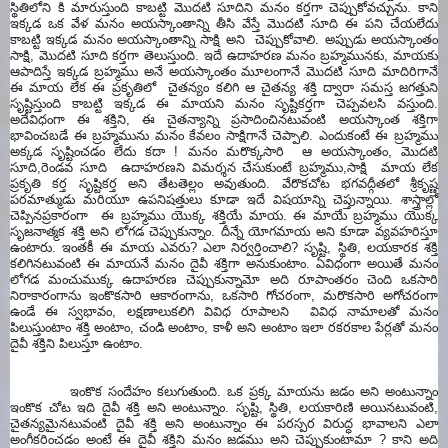
స్థితిలోని కి మారుస్తుంది కాబట్టి మొదటి సూదిని మనం కర్తగా చెప్పుకోవచ్చును. కాని
ఇక్కడ ఒక వేళ మనం అయస్కాంతాన్ని తీసి వేస్తే మొదటి సూది ఈ పని చేయలేదు
కాబట్టి ఇక్కడ మనం అయస్కాంతాన్ని సాక్షి అని చెప్పుకోవాలి. అప్పుడు అయస్కాంతం
సాక్షి, మొదటి సూది కర్తగా తెలుస్తుంది. ఇదే ఉదాహరణ మనం బ్రహ్మమునకు, మాయకు
ఆపాదిస్తే ఇక్కడ బ్రహ్మము అనే అయస్కాంతం మూలంగానే మొదటి సూది మాదిరిగానే
ఈ మాయ లేక ఈ ప్రకృతిలో చైతన్యం కలిగి ఆ చైతన్య శక్తి ద్వారా సమస్త జగత్తుని
సృష్టిస్తుంది కాబట్టి ఇక్కడ ఈ మాయని మనం సృష్టికర్తగా చెప్పవలసి వస్తుంది.
అదేవిధంగా ఈ శక్తిని, ఈ చైతన్యాన్ని ప్రసాదించినటువంటి అయస్కాంత శక్తిగా
భావించబడే ఈ బ్రహ్మమును మనం కేవలం సాక్షిగానే చెప్పాలి. ఎందుకంటే ఈ బ్రహ్మము
అక్కడ సృష్టించడం లేదు కదా ! మనం మరొక్కసారి ఆ అయస్కాంతం, మొదటి
సూది,రెండవ సూది ఉదాహరణని విమర్శన చేసుకుంటే బ్రహ్మము,సాక్షి మాయ లేక
ప్రకృతి కర్త సృష్టికర్త అని తేటతెల్లం అవుతుంది. వేరొకచోట భగవద్గీతలో శ్రీకృష్ణ
పరమాత్ముడు మరియూ ఉపనిషత్తులు కూడా ఇదే విషయాన్ని చెప్తున్నాయి. శాస్త్రాల్లో
చెప్పినప్రకారంగా ఈ బ్రహ్మము యొక్క శక్తియే మాయ. ఈ మాయే బ్రహ్మము యొక్క
సృజనాత్మక శక్తి అని లోగడ చెప్పుకున్నాం. దీన్నే యోగమాయ అని కూడా వ్యవహరిస్తూ
ఉంటారు. ఇంతకీ ఈ మాయ ఎవరు? ఎలా నిర్వర్తించాలి? సృష్టి, స్థితి, లయకారక శక్తి
కలిగినటువంటి ఈ మాయనే మనం దైవీ శక్తిగా అనుకుంటాం. ఏవిధంగా అయితే మనం
లోగడ మంచుముక్క ఉదాహరణ చెప్పుకున్నామో అది రూపాంతరం చెంది ఒకసారి
నిరాకారంగాను ఇంకొకసారి ఆకారంగాను, ఒకసారి గోచరంగా, మరొకసారి అగోచరంగా
ఉండే ఈ స్వభావం, లక్షణాలుకలిగి వివిధ రూపాలని వివిధ నామాలతో మనం
పిలుస్తుంటాం శక్తి అంటాం, చండి అంటాం, కాళీ అని అంటాం ఇలా రకరకాల పేర్లతో మనం
దైవీ శక్తిని పిలుస్తూ ఉంటాం.
ఇంకొక సందేహం కలుగుతుంది. ఒక ప్రక్క మాయను జడం అని అంటున్నాం
ఇంకొక
చోట ఇది దైవీ శక్తి అని అంటున్నాం. సృష్టి, స్థితి, లయకారిణి అయినటువంటి,
చైతన్యమైనటువంటి దైవీ శక్తి అని అంటున్నాం ఈ పరస్పర విరుద్ధ భావాలని ఎలా
అంగీకరించడం అంటే ఈ దైవీ శక్తిని మనం జడము అని చెప్పుకుంటామా ? కాని అది