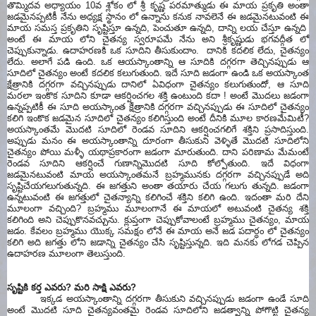
తొమ్మిదవ అధ్యాయం 10వ శ్లోకం లో శ్రీ కృష్ణ పరమాత్ముడు ఈ మాయ ప్రకృతి అంతా
జడమైనప్పటికీ నేను అధ్యక్ష స్థానం లో ఉన్నాను కనుక నావలెనే ఈ జడమైనటువంటి ఈ
మాయ సమస్త ప్రకృతిని సృష్టిస్తూ ఉన్నది, పెంచుతూ ఉన్నది, దాన్ని లయ చేస్తూ ఉన్నది
అంటే ఈ మాయ లోని చైతన్య స్వరూపమే నేను అని శ్రీకృష్ణుడు భగవద్గీత లో
చెప్పుకున్నాడు. ఉదాహరణకి ఒక సూదిని తీసుకుందాం. దానికి కదలిక లేదు, చైతన్యం
లేదు. అలాగే పడి ఉంది. ఒక ఆయస్కాంతాన్ని ఆ సూదికి దగ్గరగా తెచ్చినప్పుడు ఆ
సూదిలో చైతన్యం అంటే కదలిక కలుగుతుంది. ఇదే సూది జడంగా ఉండి ఒక అయస్కాంత
క్షేత్రానికి దగ్గరగా వచ్చినప్పుడు దానిలో ఏవిధంగా చైతన్యం కలుగుతుందో, ఆ సూది
మరలా ఇంకొక సూదిని కూడా ఆకర్షించగల శక్తి ఉంటుంది కదా ! అంటే మొదలు జడంగా
ఉన్నప్పటికీ ఈ సూది అయస్కాంత క్షేత్రానికి దగ్గరగా వచ్చినప్పుడు ఈ సూదిలో చైతన్యం
కలిగి ఇంకొక జడమైన సూదిలో చైతన్యం కలిగిస్తుంది అంటే దీనికి మూల కారణమేమిటీ?
అయస్కాంతమే మొదటి సూదిలో రెండవ సూదిని ఆకర్షించగలిగే శక్తిని ప్రసాదిస్తుంది.
అప్పుడు మనం ఈ అయస్కాంతాన్ని దూరంగా తీసుకుని వెళ్ళితే మొదటి సూదిలోని
చైతన్యం పోయి మళ్ళీ యథాప్రకారంగా జడంగా మారుతుంది. దాని పరిణామ మేమంటే
రెండవ సూదిని ఆకర్షించే గుణాన్నిమొదటి సూది కోల్పోతుంది. ఇదే విధంగా
జడమైనటువంటి మాయ అయస్కాంతమనే బ్రహ్మమునకు దగ్గరగా వచ్చినప్పుడే అది
సృష్టిచేయగలుగుతున్నది. ఈ జగత్తుని అంతా తయారు చేయ గలుగు తున్నది. జడంగా
ఉన్నటువంటి ఈ జగత్తులో చైతన్యాన్ని కలిగించే శక్తిని కలిగి ఉంది. ఇదంతా మరి దేని
మూలంగా వచ్చింది? బ్రహ్మము మూలంగానే ఈ మాయలో అటువంటి చైతన్య శక్తి
కలిగింది అని చెప్పుకొనవచ్చును. క్లుప్తంగా చెప్పుకోవాలంటే బ్రహ్మము చైతన్యం, మాయ
జడం. కేవలం బ్రహ్మము యొక్క సమక్షం లోనే ఈ మాయ అనే జడ పదార్ధం లో చైతన్యం
కలిగి అది జగత్తు లోని జడాన్ని చైతన్యం చేసి సృష్టిస్తున్నది. ఇది మనకు లోగడ చెప్పిన
ఉదాహరణ మూలంగా తెలుస్తుంది.
సృష్టికి కర్త ఎవరు? మరి సాక్షి ఎవరు?
ఇక్కడ అయస్కాంతాన్ని దగ్గరగా తీసుకుని వచ్చినప్పుడు జడంగా ఉండే సూది
అంటే మొదటి సూది చైతన్యవంతమై రెండవ సూదిలోని జడత్వాన్ని పోగొట్టి చైతన్య